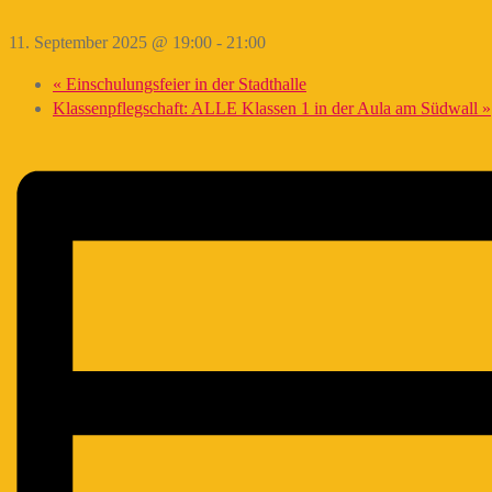
11. September 2025 @ 19:00
-
21:00
«
Einschulungsfeier in der Stadthalle
Klassenpflegschaft: ALLE Klassen 1 in der Aula am Südwall
»