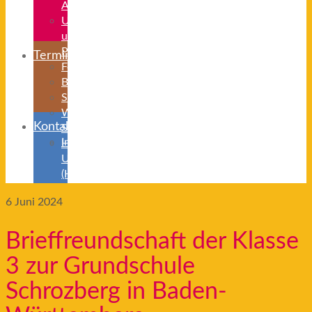
ABC
Unterrichts-
und
Projektzeiten
Termine
Ferienzeiten
Beurlaubung
Schulanmeldung
Weiterführende
Kontakt
Schulen
Impressum/Datenschutz
Herkunftssprachlicher
Unterricht
(HSU)
6
Juni 2024
Brieffreundschaft der Klasse
3 zur Grundschule
Schrozberg in Baden-