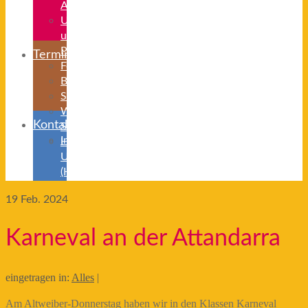
ABC
Unterrichts-
und
Projektzeiten
Termine
Ferienzeiten
Beurlaubung
Schulanmeldung
Weiterführende
Kontakt
Schulen
Impressum/Datenschutz
Herkunftssprachlicher
Unterricht
(HSU)
19
Feb. 2024
Karneval an der Attandarra
eingetragen in:
Alles
|
Am Altweiber-Donnerstag haben wir in den Klassen Karneval