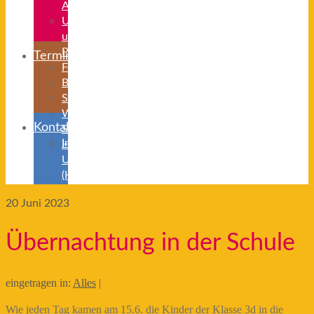
ABC
Unterrichts-
und
Projektzeiten
Termine
Ferienzeiten
Beurlaubung
Schulanmeldung
Weiterführende
Kontakt
Schulen
Impressum/Datenschutz
Herkunftssprachlicher
Unterricht
(HSU)
20
Juni 2023
Übernachtung in der Schule
eingetragen in:
Alles
|
Wie jeden Tag kamen am 15.6. die Kinder der Klasse 3d in die