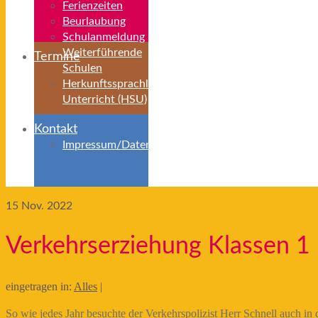
Ferienzeiten
Beurlaubung
Schulanmeldung
Weiterführende
Termine
Schulen
Herkunftssprachlicher
Unterricht (HSU)
Kontakt
Impressum/Datenschutz
15
Nov. 2022
Verkehrserziehung Klassen 1
eingetragen in:
Alles
|
So wie jedes Jahr besuchte der Verkehrspolizist Herr Schnell auch i